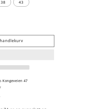
38
43
 handlekurv
ng
t
os
Kongeveien 47
r
n