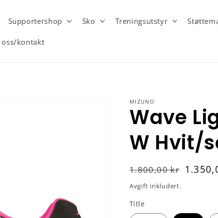
Supportershop
Sko
Treningsutstyr
Støttema
oss/kontakt
MIZUNO
Wave Lig
W Hvit/s
Vanlig
Salgspris
1.350,
1.800,00 kr
pris
Avgift inkludert.
Title