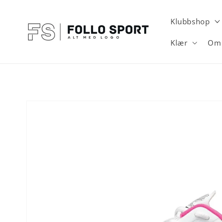
Gå videre
til
innholdet
Klubbshop
Klær
Om 
Hopp til
produktinformasjon