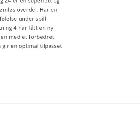
g Z4 er en superlett og
sømløs overdel. Har en
ølelse under spill
ning 4 har fått en ny
en med et forbedret
 gir en optimal tilpasset