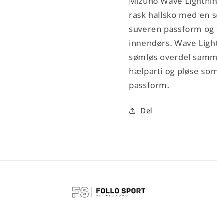
Mizuno Wave Lightnin
rask hallsko med en 
suveren passform og f
innendørs. Wave Light
sømløs overdel samm
hælparti og pløse som
passform.
Del