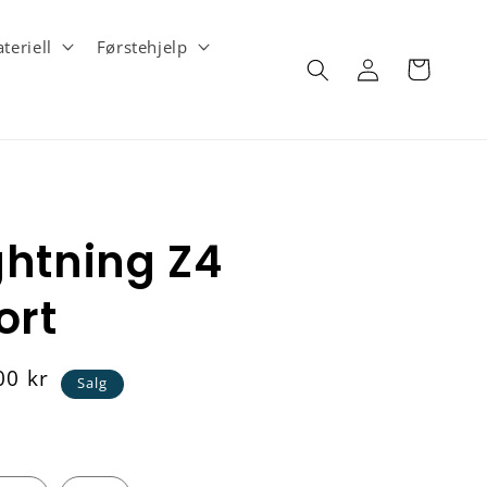
teriell
Førstehjelp
Logg
Handlekurv
inn
htning Z4
ort
00 kr
Salg