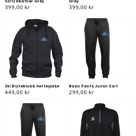
Sort/Heather Grey
Grey
Vanlig
399,00 kr
Vanlig
399,00 kr
pris
pris
Ski Bryteklubb hettejakke
Basic Pants Junior Sort
Vanlig
449,00 kr
Vanlig
299,00 kr
pris
pris