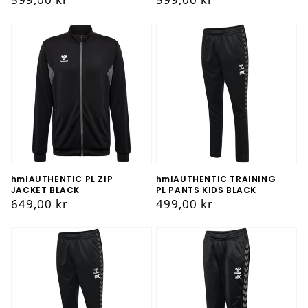
pris
pris
hmlAUTHENTIC PL ZIP
hmlAUTHENTIC TRAINING
JACKET BLACK
PL PANTS KIDS BLACK
Vanlig
649,00 kr
Vanlig
499,00 kr
pris
pris