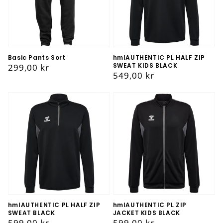
Basic Pants Sort
hmlAUTHENTIC PL HALF ZIP
SWEAT KIDS BLACK
Vanlig
299,00 kr
Vanlig
549,00 kr
pris
pris
hmlAUTHENTIC PL HALF ZIP
hmlAUTHENTIC PL ZIP
SWEAT BLACK
JACKET KIDS BLACK
Vanlig
599,00 kr
Vanlig
599,00 kr