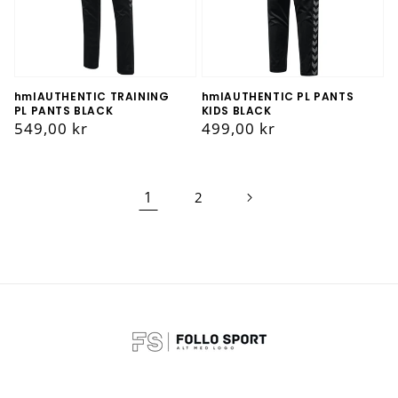
hmlAUTHENTIC TRAINING
hmlAUTHENTIC PL PANTS
PL PANTS BLACK
KIDS BLACK
Vanlig
549,00 kr
Vanlig
499,00 kr
pris
pris
1
2