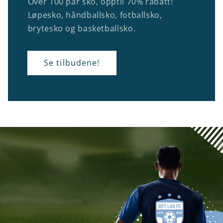
Over 100 par sko, opptil 70% rabatt!
Løpesko, håndballsko, fotballsko,
brytesko og basketballsko.
Se tilbudene!