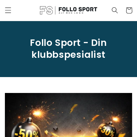
Gå videre
til
Handleku
innholdet
Follo Sport - Din
klubbspesialist