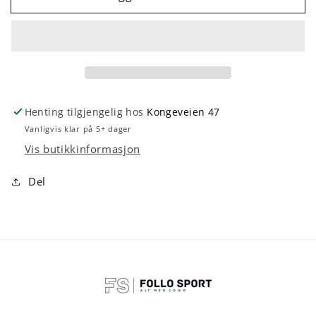
EHF
EHF
Euro
Euro
Men
Men
v26
v26
blue/red
blue/red
Henting tilgjengelig hos
Kongeveien 47
Vanligvis klar på 5+ dager
Vis butikkinformasjon
Del