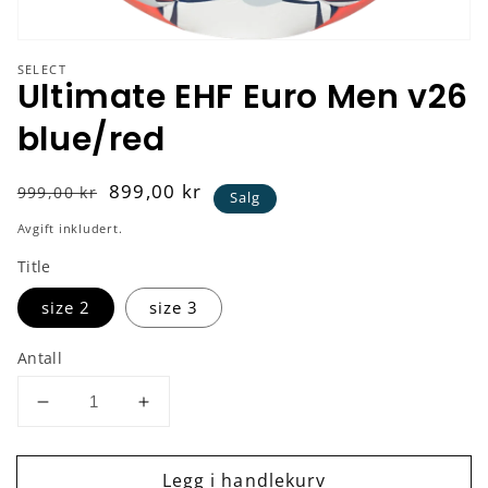
SELECT
Ultimate EHF Euro Men v26
blue/red
Vanlig
Salgspris
899,00 kr
999,00 kr
Salg
pris
Avgift inkludert.
Title
size 2
size 3
Antall
Senk
Øk
antallet
antallet
for
for
Legg i handlekurv
Ultimate
Ultimate