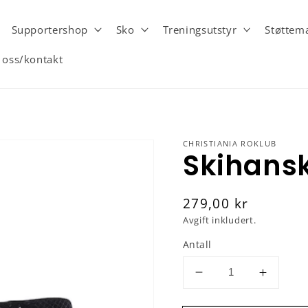
Supportershop
Sko
Treningsutstyr
Støttema
oss/kontakt
CHRISTIANIA ROKLUB
Skihansk
Vanlig
279,00 kr
pris
Avgift inkludert.
Antall
Senk
Øk
antallet
antallet