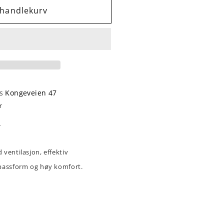
 handlekurv
ske
os
Kongeveien 47
r
n
ventilasjon, effektiv
passform og høy komfort.