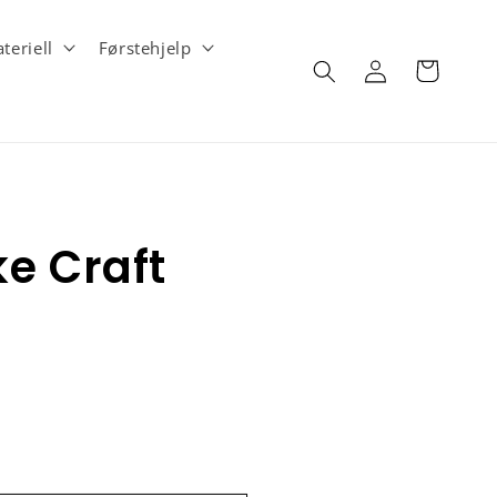
teriell
Førstehjelp
Logg
Handlekurv
inn
e Craft