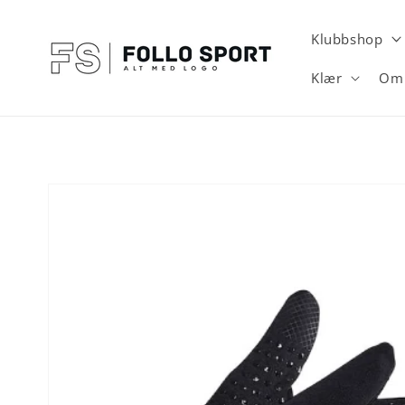
Gå videre
til
innholdet
Klubbshop
Klær
Om 
Hopp til
produktinformasjon