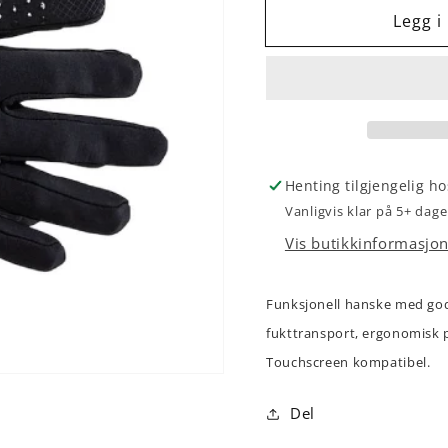
for
for
Legg i
Skihanske
Skihan
Craft
Craft
Henting tilgjengelig h
Vanligvis klar på 5+ dage
Vis butikkinformasjo
Funksjonell hanske med god 
fukttransport, ergonomisk 
Touchscreen kompatibel.
Del