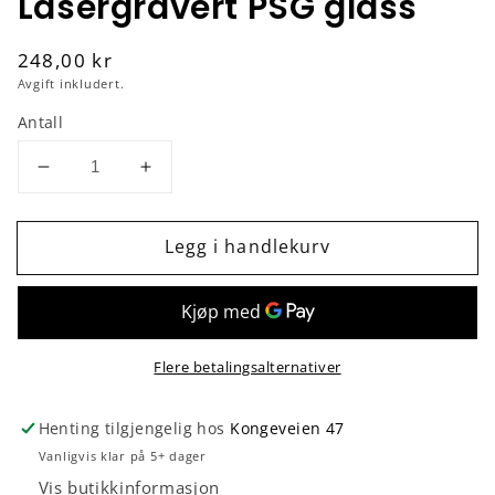
Lasergravert PSG glass
Vanlig
248,00 kr
pris
Avgift inkludert.
Antall
Senk
Øk
antallet
antallet
for
for
Legg i handlekurv
Lasergravert
Lasergravert
PSG
PSG
glass
glass
Flere betalingsalternativer
Henting tilgjengelig hos
Kongeveien 47
Vanligvis klar på 5+ dager
Vis butikkinformasjon