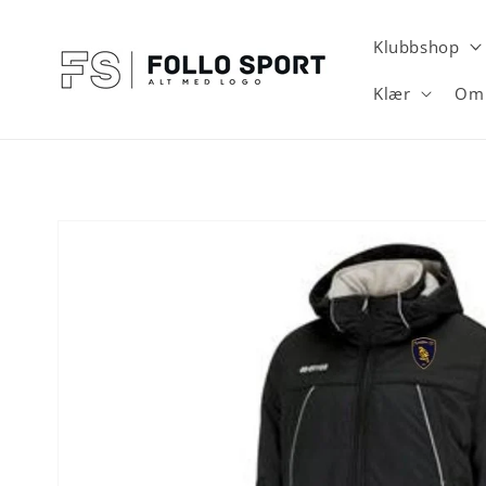
Gå videre
til
innholdet
Klubbshop
Klær
Om 
Hopp til
produktinformasjon