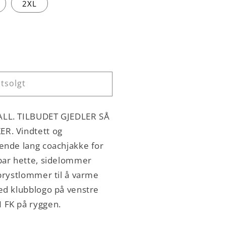
2XL
tsolgt
tuen
akke
LL. TILBUDET GJEDLER SÅ
R. Vindtett og
ende lang coachjakke for
bar hette, sidelommer
brystlommer til å varme
ed klubblogo på venstre
 FK på ryggen.