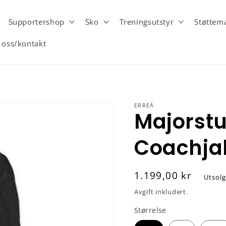
Supportershop
Sko
Treningsutstyr
Støttema
oss/kontakt
ERREÁ
Majorst
Coachja
Vanlig
1.199,00 kr
Utsolg
pris
Avgift inkludert.
Størrelse