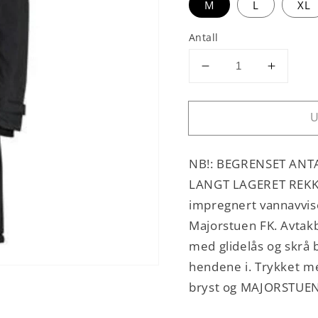
M
L
XL
Antall
Senk
Øk
antallet
antallet
for
for
U
Majorstuen
Majors
FK
FK
Coachjakke
Coachj
NB!: BEGRENSET ANTA
lang
lang
LANGT LAGERET REKKE
impregnert vannavvis
Majorstuen FK. Avtak
med glidelås og skrå 
hendene i. Trykket m
bryst og MAJORSTUEN