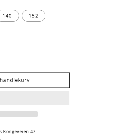
140
152
 handlekurv
RE
Y
ON
os
Kongeveien 47
r