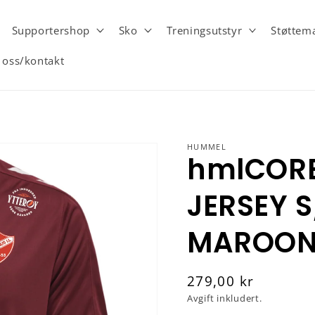
Supportershop
Sko
Treningsutstyr
Støttema
oss/kontakt
HUMMEL
hmlCORE
JERSEY S
MAROO
Vanlig
279,00 kr
pris
Avgift inkludert.