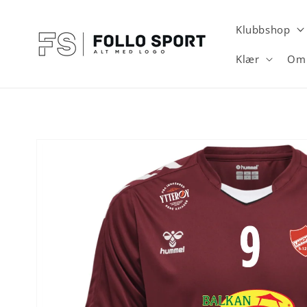
Gå videre
til
innholdet
Klubbshop
Klær
Om 
Hopp til
produktinformasjon