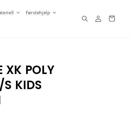
teriell
Førstehjelp
Logg
Handlekurv
inn
 XK POLY
/S KIDS
N