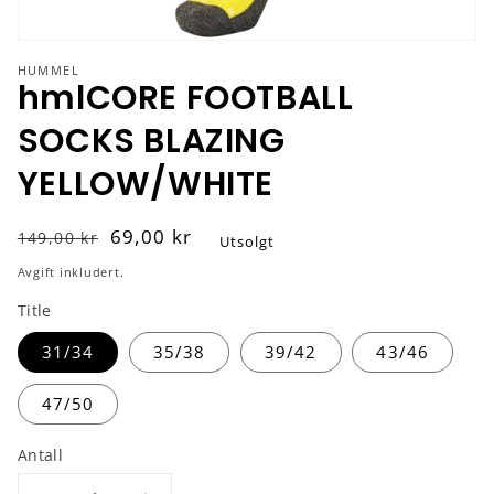
HUMMEL
hmlCORE FOOTBALL
SOCKS BLAZING
YELLOW/WHITE
Vanlig
Salgspris
69,00 kr
149,00 kr
Utsolgt
pris
Avgift inkludert.
Title
31/34
35/38
39/42
43/46
47/50
Antall