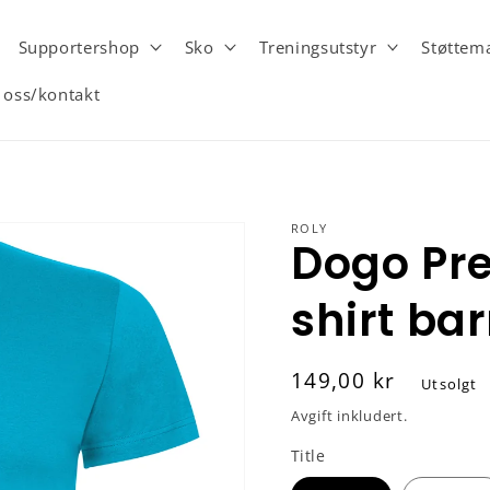
Supportershop
Sko
Treningsutstyr
Støttema
oss/kontakt
ROLY
Dogo Pr
shirt bar
Vanlig
149,00 kr
Utsolgt
pris
Avgift inkludert.
Title