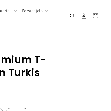
teriell
Førstehjelp
Logg
Handlekurv
inn
emium T-
n Turkis