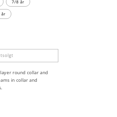
7/8 år
 år
tsolgt
m
4 layer round collar and
ams in collar and
s.