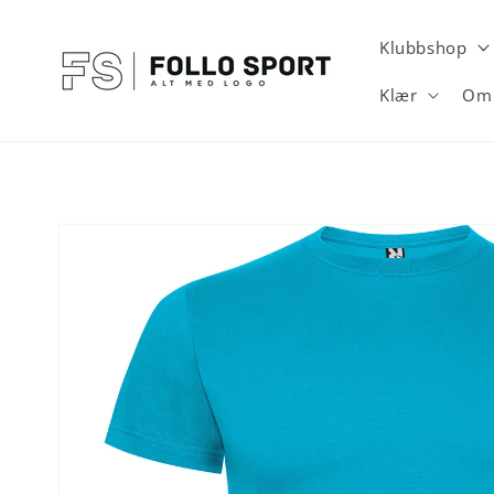
Gå videre
til
innholdet
Klubbshop
Klær
Om 
Hopp til
produktinformasjon