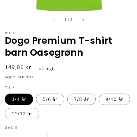
av
1
/
2
ROLY
Dogo Premium T-shirt
barn Oasegrønn
Vanlig
149,00 kr
Utsolgt
pris
Avgift inkludert.
Title
3/4 år
5/6 år
7/8 år
9/10 år
11/12 år
Antall