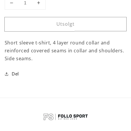
Senk
Øk
antallet
antallet
for
for
Utsolgt
Dogo
Dogo
Premium
Premium
T-
T-
Short sleeve t-shirt, 4 layer round collar and
shirt
shirt
reinforced covered seams in collar and shoulders.
barn
barn
Oasegrønn
Oasegrønn
Side seams.
Del