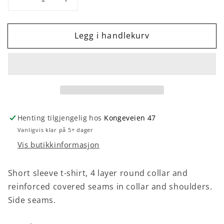
Senk
Øk
antallet
antallet
for
for
Legg i handlekurv
Dogo
Dogo
Premium
Premium
T-
T-
shirt
shirt
barn
barn
Marine
Marine
Henting tilgjengelig hos
Kongeveien 47
Vanligvis klar på 5+ dager
Vis butikkinformasjon
Short sleeve t-shirt, 4 layer round collar and
reinforced covered seams in collar and shoulders.
Side seams.