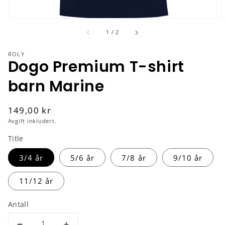
av
1
/
2
ROLY
Dogo Premium T-shirt
barn Marine
Vanlig
149,00 kr
pris
Avgift inkludert.
Title
3/4 år
5/6 år
7/8 år
9/10 år
11/12 år
Antall