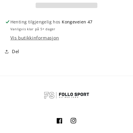
cm
cm
x
x
9
9
Henting tilgjengelig hos
Kongeveien 47
m
m
Vanligvis klar på 5+ dager
Vis butikkinformasjon
Del
Facebook
Instagram