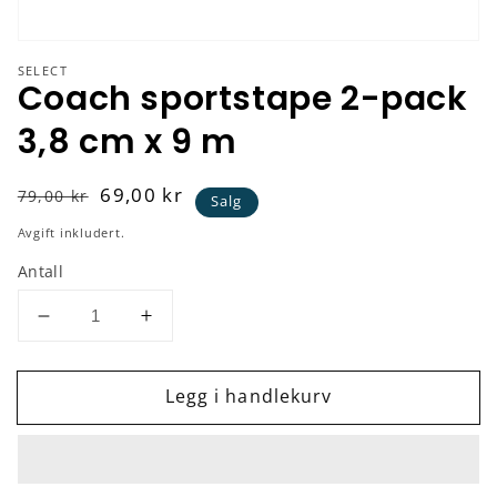
SELECT
Coach sportstape 2-pack
3,8 cm x 9 m
Vanlig
Salgspris
69,00 kr
79,00 kr
Salg
pris
Avgift inkludert.
Antall
Senk
Øk
antallet
antallet
for
for
Legg i handlekurv
Coach
Coach
sportstape
sportstape
2-
2-
pack
pack
3,8
3,8