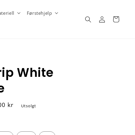
teriell
Førstehjelp
Logg
Handlekurv
inn
rip White
e
00 kr
Utsolgt