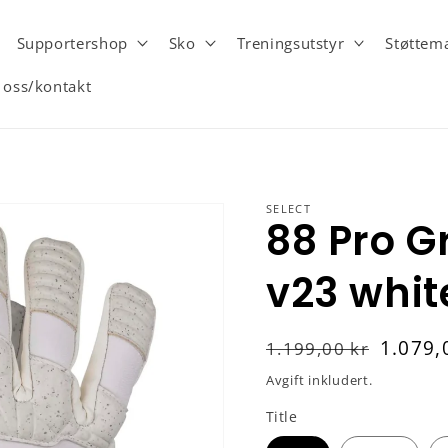
Supportershop
Sko
Treningsutstyr
Støttema
oss/kontakt
SELECT
88 Pro G
v23 whit
Vanlig
Salgspris
1.079,
1.199,00 kr
pris
Avgift inkludert.
Title