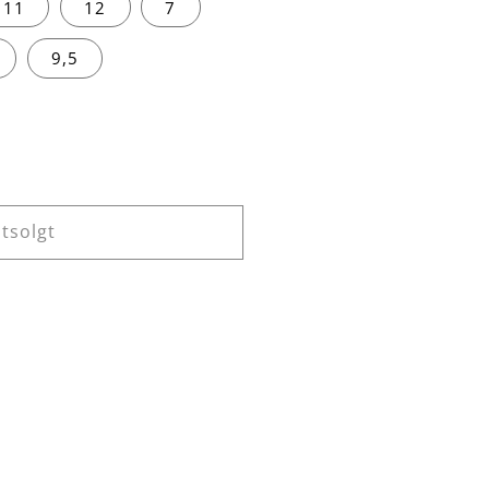
11
12
7
9,5
tsolgt