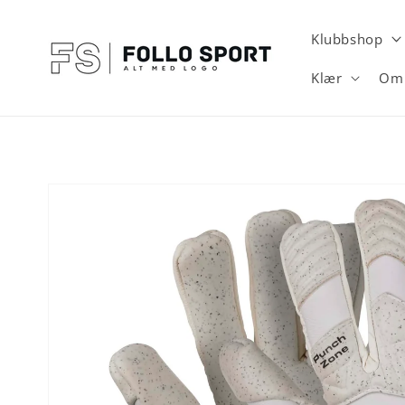
Gå videre
til
innholdet
Klubbshop
Klær
Om 
Hopp til
produktinformasjon