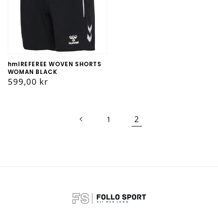
hmlREFEREE WOVEN SHORTS
WOMAN BLACK
Vanlig
599,00 kr
pris
2
1