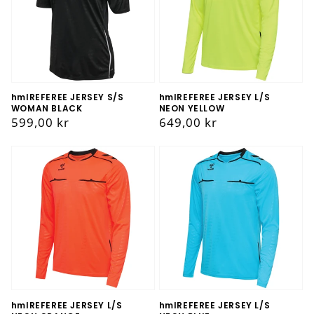
hmlREFEREE JERSEY S/S
hmlREFEREE JERSEY L/S
WOMAN BLACK
NEON YELLOW
Vanlig
599,00 kr
Vanlig
649,00 kr
pris
pris
hmlREFEREE JERSEY L/S
hmlREFEREE JERSEY L/S