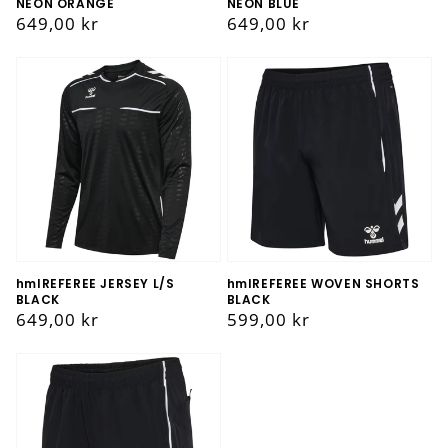
NEON ORANGE
NEON BLUE
Vanlig
649,00 kr
Vanlig
649,00 kr
pris
pris
hmlREFEREE JERSEY L/S
hmlREFEREE WOVEN SHORTS
BLACK
BLACK
Vanlig
649,00 kr
Vanlig
599,00 kr
pris
pris