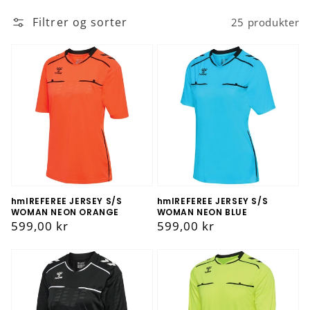
Filtrer og sorter
25 produkter
hmlREFEREE JERSEY S/S
hmlREFEREE JERSEY S/S
WOMAN NEON ORANGE
WOMAN NEON BLUE
Vanlig
599,00 kr
Vanlig
599,00 kr
pris
pris